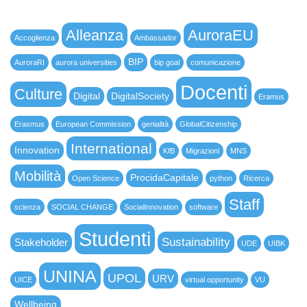
Alleanza
AuroraEU
Accoglienza
Ambassador
BIP
AuroraRI
aurora universities
bip goal
comunicazione
Docenti
Culture
Digital
DigitalSociety
Eramus
Erasmus
European Commission
genialità
GlobalCitizenship
International
Innovation
KfB
Migrazioni
MNS
Mobilità
ProcidaCapitale
Open Science
python
Ricerca
Staff
scienza
SOCIAL CHANGE
SocialInnovation
software
Studenti
Sustainability
Stakeholder
UDE
UIBK
UNINA
UPOL
URV
UICE
virtual opportunity
VU
Wellbeing