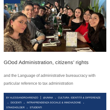
GOod Administration, citizens’ rights
and the Language of administrative bureaucracy with
particular reference to tax administration
.
|
BY ALESSANDROARIENZO
@UNINA
CULTURA: IDENTITÀ & DIFFERENZE
.
.
.
DOCENTI
INTRAPRENDENZA SOCIALE & INNOVAZIONE
.
STAKEHOLDER
STUDENTI