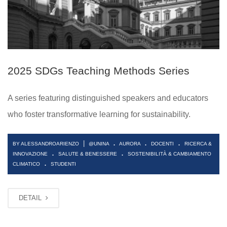
2025 SDGs Teaching Methods Series
A series featuring distinguished speakers and educators
who foster transformative learning for sustainability.
.
.
.
|
BY ALESSANDROARIENZO
@UNINA
AURORA
DOCENTI
RICERCA &
.
.
INNOVAZIONE
SALUTE & BENESSERE
SOSTENIBILITÀ & CAMBIAMENTO
.
CLIMATICO
STUDENTI
DETAIL