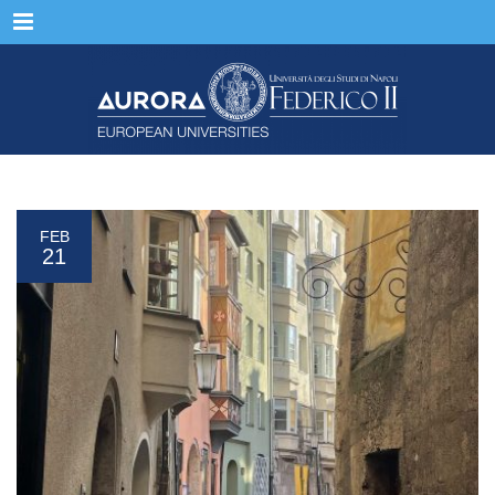
Menu
FEB
21