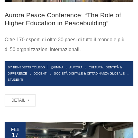
Aurora Peace Conference: “The Role of
Higher Education in Peacebuilding”
Oltre 170 esperti di oltre 30 paesi di tutto il mondo e più
di 50 organizzazioni internazionali.
.
.
|
BY BENEDETTA TOLEDO
@UNINA
AURORA
CULTURA: IDENTITÀ &
.
.
.
DIFFERENZE
DOCENTI
SOCIETÀ DIGITALE & CITTADINANZA GLOBALE
STUDENTI
DETAIL
FEB
17