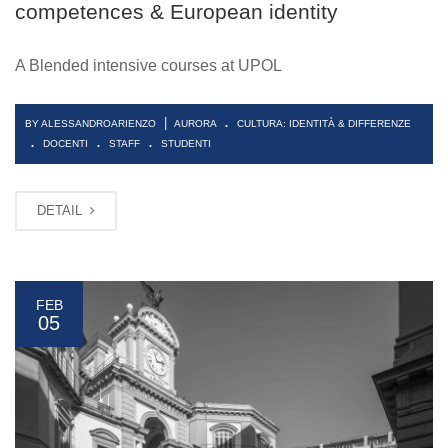
competences & European identity
A Blended intensive courses at UPOL
.
|
BY ALESSANDROARIENZO
AURORA
CULTURA: IDENTITÀ & DIFFERENZE
.
.
.
DOCENTI
STAFF
STUDENTI
DETAIL
FEB
05