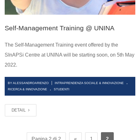
Self-Management Training @ UNINA
The Self-Management Training event offered by the
SInAPSi Centre at UNINA will be starting soon, on 5th May
2022.
.
|
BY ALESSANDROARIENZO
INTRAPRENDENZA SOCIALE & INNOVAZIONE
.
RICERCA & INNOVAZIONE
STUDENTI
DETAIL
Pagina 2 di 2
«
1
2