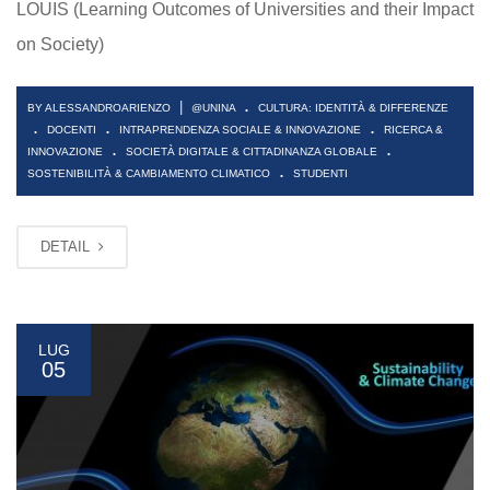
LOUIS (Learning Outcomes of Universities and their Impact
on Society)
.
|
BY ALESSANDROARIENZO
@UNINA
CULTURA: IDENTITÀ & DIFFERENZE
.
.
.
DOCENTI
INTRAPRENDENZA SOCIALE & INNOVAZIONE
RICERCA &
.
.
INNOVAZIONE
SOCIETÀ DIGITALE & CITTADINANZA GLOBALE
.
SOSTENIBILITÀ & CAMBIAMENTO CLIMATICO
STUDENTI
DETAIL
LUG
05