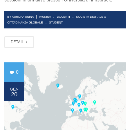
.
.
|
BY AURORA UNINA
@UNINA
DOCENTI
SOCIETÀ DIGITALE &
.
CITTADINANZA GLOBALE
STUDENTI
DETAIL
0
GEN
20