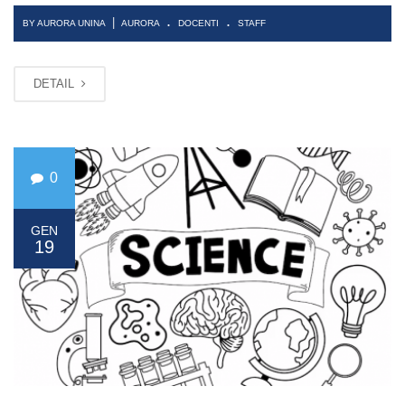
.
.
|
BY AURORA UNINA
AURORA
DOCENTI
STAFF
DETAIL
0
GEN
19