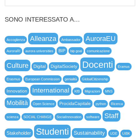
SONO INTERESSATO A…
Alleanza
AuroraEU
Accoglienza
Ambassador
BIP
AuroraRI
aurora universities
bip goal
comunicazione
Docenti
Culture
Digital
DigitalSociety
Eramus
Erasmus
European Commission
genialità
GlobalCitizenship
International
Innovation
KfB
Migrazioni
MNS
Mobilità
ProcidaCapitale
Open Science
python
Ricerca
Staff
scienza
SOCIAL CHANGE
SocialInnovation
software
Studenti
Sustainability
Stakeholder
UDE
UIBK