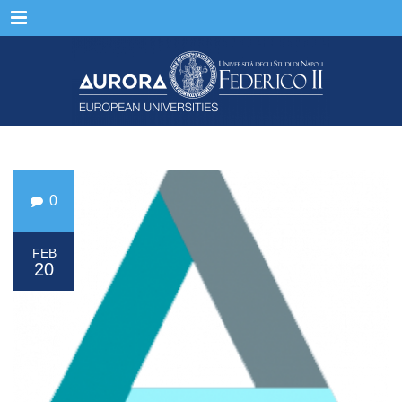
Menu
0
FEB
20