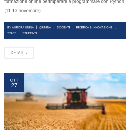
formazione online perimparare a programmare con Python
(11-13 novembre)
.
.
.
|
BY AURORA UNINA
@UNINA
DOCENTI
RICERCA & INNOVAZIONE
.
STAFF
STUDENTI
DETAIL
OTT
27