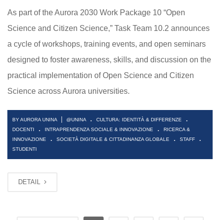
As part of the Aurora 2030 Work Package 10 “Open
Science and Citizen Science,” Task Team 10.2 announces
a cycle of workshops, training events, and open seminars
designed to foster awareness, skills, and discussion on the
practical implementation of Open Science and Citizen
Science across Aurora universities.
.
.
|
BY AURORA UNINA
@UNINA
CULTURA: IDENTITÀ & DIFFERENZE
.
.
DOCENTI
INTRAPRENDENZA SOCIALE & INNOVAZIONE
RICERCA &
.
.
.
INNOVAZIONE
SOCIETÀ DIGITALE & CITTADINANZA GLOBALE
STAFF
STUDENTI
DETAIL