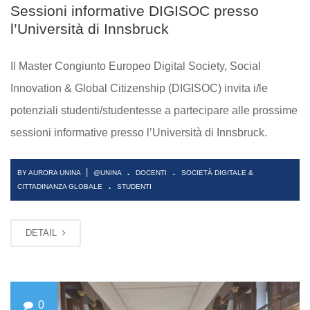
Sessioni informative DIGISOC presso
l’Università di Innsbruck
Il Master Congiunto Europeo Digital Society, Social
Innovation & Global Citizenship (DIGISOC) invita i/le
potenziali studenti/studentesse a partecipare alle prossime
sessioni informative presso l’Università di Innsbruck.
.
.
|
BY AURORA UNINA
@UNINA
DOCENTI
SOCIETÀ DIGITALE &
.
CITTADINANZA GLOBALE
STUDENTI
DETAIL
0