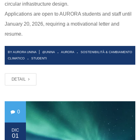
circular infrastructure design.
Applications are open to AURORA students and staff until
January 20, 2026, requiring a motivational letter and
resume.
.
.
|
BY AURORA UNINA
@UNINA
AURORA
SOSTENIBILITÀ & CAMBIAMENTO
.
CLIMATICO
STUDENTI
DETAIL
0
DIC
01