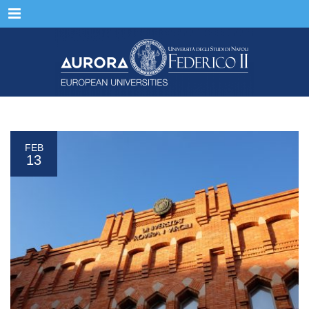
Menu
FEB
13