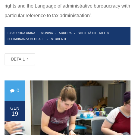
rights and the Language of administrative bureaucracy with
particular reference to tax administration”.
.
.
|
BY AURORA UNINA
@UNINA
AURORA
SOCIETÀ DIGITALE &
.
CITTADINANZA GLOBALE
STUDENTI
DETAIL
0
GEN
19