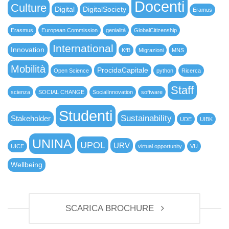
Docenti
Culture
Digital
DigitalSociety
Eramus
Erasmus
European Commission
genialità
GlobalCitizenship
International
Innovation
KfB
Migrazioni
MNS
Mobilità
ProcidaCapitale
Open Science
python
Ricerca
Staff
scienza
SOCIAL CHANGE
SocialInnovation
software
Studenti
Sustainability
Stakeholder
UDE
UIBK
UNINA
UPOL
URV
UICE
virtual opportunity
VU
Wellbeing
SCARICA BROCHURE