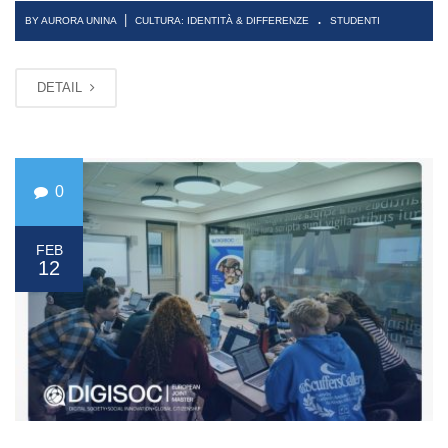
.
|
BY AURORA UNINA
CULTURA: IDENTITÀ & DIFFERENZE
STUDENTI
DETAIL
0
FEB
12