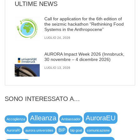
ULTIME NEWS
Call for application for the 6th edition of
the seizmic hackathon “Rethinking Food
Systems in the Anthropocene”
LUGLIO 24, 2026
AURORA Impact Week 2026 (Innsbruck,
30 novembre – 4 dicembre 2026)
LUGLIO 13, 2026
SONO INTERESSATO A…
Alleanza
AuroraEU
Accoglienza
Ambassador
BIP
AuroraRI
aurora universities
bip goal
comunicazione