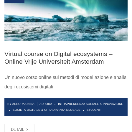
Virtual course on Digital ecosystems –
Online Vrije Universiteit Amsterdam
Un nuovo corso online sui metodi di modellazione e analisi
degli ecosistemi digitali
.
|
BY AURORA UNINA
AURORA
INTRAPRENDENZA SOCIALE & INNOVAZIONE
.
.
SOCIETÀ DIGITALE & CITTADINANZA GLOBALE
STUDENTI
DETAIL