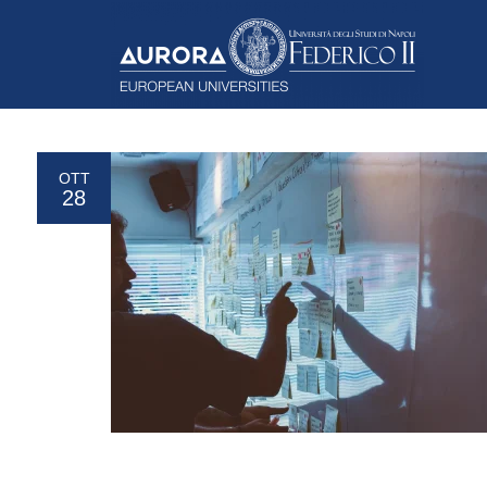
OTT
28