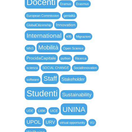
Docenti
Eramus
Erasmus
European Commission
genialità
Innovation
GlobalCitizenship
International
KfB
Migrazioni
Mobilità
MNS
Open Science
ProcidaCapitale
python
Ricerca
scienza
SOCIAL CHANGE
SocialInnovation
Staff
Stakeholder
software
Studenti
Sustainability
UNINA
UDE
UIBK
UICE
UPOL
URV
virtual opportunity
VU