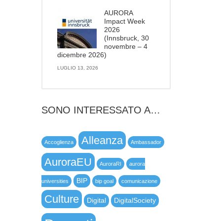
AURORA
Impact Week
2026
(Innsbruck, 30
novembre – 4
dicembre 2026)
LUGLIO 13, 2026
SONO INTERESSATO A…
Alleanza
Accoglienza
Ambassador
AuroraEU
AuroraRI
aurora
BIP
universities
bip goal
comunicazione
Culture
Digital
DigitalSociety