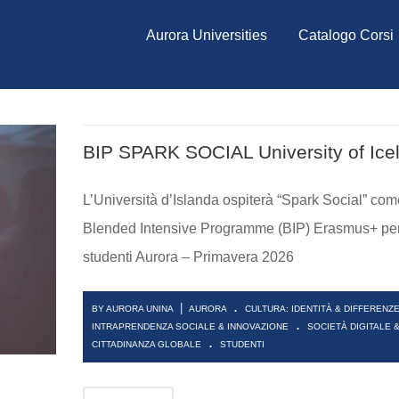
Aurora Universities
Catalogo Corsi
BIP SPARK SOCIAL University of Ice
L’Università d’Islanda ospiterà “Spark Social” com
Blended Intensive Programme (BIP) Erasmus+ per
studenti Aurora – Primavera 2026
.
|
BY AURORA UNINA
AURORA
CULTURA: IDENTITÀ & DIFFERENZ
.
INTRAPRENDENZA SOCIALE & INNOVAZIONE
SOCIETÀ DIGITALE 
.
CITTADINANZA GLOBALE
STUDENTI