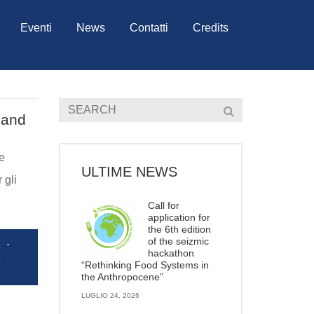
Eventi
News
Contatti
Credits
land
e
ULTIME NEWS
 gli
Call for
application for
the 6th edition
.
of the seizmic
E
hackathon
&
“Rethinking Food Systems in
the Anthropocene”
LUGLIO 24, 2026