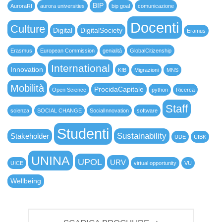
BIP
AuroraRI
aurora universities
bip goal
comunicazione
Docenti
Culture
Digital
DigitalSociety
Eramus
Erasmus
European Commission
genialità
GlobalCitizenship
International
Innovation
KfB
Migrazioni
MNS
Mobilità
ProcidaCapitale
Open Science
python
Ricerca
Staff
scienza
SOCIAL CHANGE
SocialInnovation
software
Studenti
Sustainability
Stakeholder
UDE
UIBK
UNINA
UPOL
URV
UICE
virtual opportunity
VU
Wellbeing