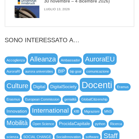
30 novembre – 4 dicembre 2026)
LUGLIO 13, 2026
SONO INTERESSATO A…
Alleanza
AuroraEU
Accoglienza
Ambassador
BIP
AuroraRI
aurora universities
bip goal
comunicazione
Docenti
Culture
Digital
DigitalSociety
Eramus
Erasmus
European Commission
genialità
GlobalCitizenship
International
Innovation
KfB
Migrazioni
MNS
Mobilità
ProcidaCapitale
Open Science
python
Ricerca
Staff
scienza
SOCIAL CHANGE
SocialInnovation
software