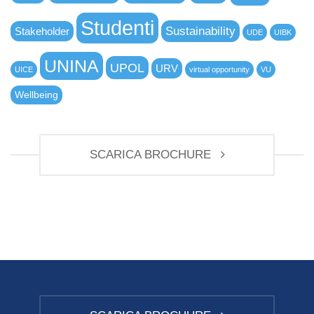
Studenti
Sustainability
Stakeholder
UDE
UIBK
UNINA
UPOL
URV
UICE
virtual opportunity
VU
Wellbeing
SCARICA BROCHURE