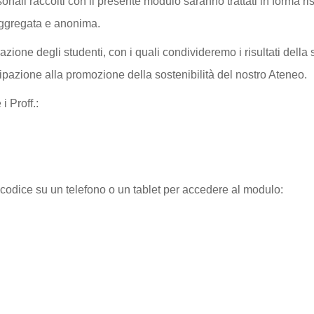
onali raccolti con il presente modulo saranno trattati in forma ri
a aggregata e anonima.
ione degli studenti, con i quali condivideremo i risultati della 
ipazione alla promozione della sostenibilità del nostro Ateneo.
i Proff.:
 codice su un telefono o un tablet per accedere al modulo: