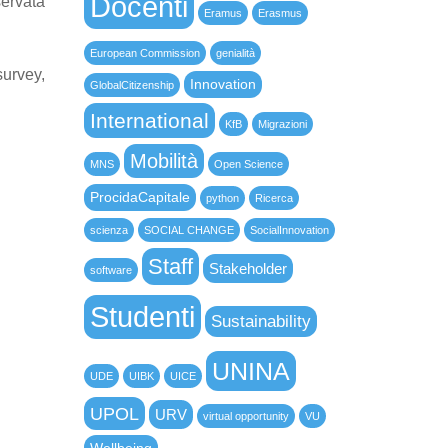
Docenti
servata
Eramus
Erasmus
European Commission
genialità
survey,
Innovation
GlobalCitizenship
International
KfB
Migrazioni
Mobilità
MNS
Open Science
ProcidaCapitale
python
Ricerca
scienza
SOCIAL CHANGE
SocialInnovation
Staff
Stakeholder
software
Studenti
Sustainability
UNINA
UDE
UIBK
UICE
UPOL
URV
virtual opportunity
VU