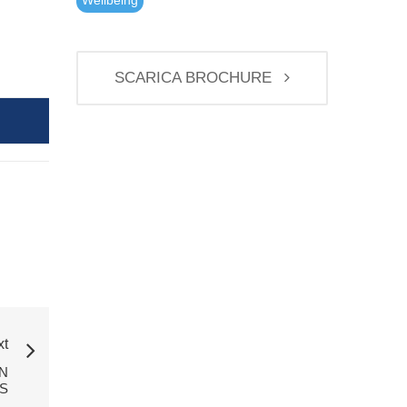
Wellbeing
SCARICA BROCHURE
xt
N
S