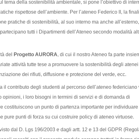
l tema della sostenibilità ambientale, si pone l’obiettivo di inte
atiche rispettose dell’ambiente. Per l’ateneo Federico II, la finali
e pratiche di sostenibilità, al suo interno ma anche all’esterno, 
i partecipano tutti i Dipartimenti dell’Ateneo secondo modalità a
ità del
Progetto AURORA
, di cui il nostro Ateneo fa parte insi
iate attività tutte tese a promuovere la sostenibilità degli atenei
enziazione dei rifiuti, diffusione e protezione del verde, ecc.
 il contributo degli studenti al percorso dell’ateneo federiciano
 opinioni, i loro bisogni in termini di servizi e di domanda di
ve costituiscono un punto di partenza importante per individuare
 pure punti di forza su cui costruire policy di ateneo virtuose.
evisto dal D. Lgs 196/2003 e dagli artt. 12 e 13 del GDPR (Reg