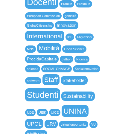
Docenti
Eramus
Erasmus
European Commission
genialità
Innovation
GlobalCitizenship
International
KfB
Migrazioni
Mobilità
MNS
Open Science
ProcidaCapitale
python
Ricerca
scienza
SOCIAL CHANGE
SocialInnovation
Staff
Stakeholder
software
Studenti
Sustainability
UNINA
UDE
UIBK
UICE
UPOL
URV
virtual opportunity
VU