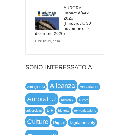
AURORA
Impact Week
2026
(Innsbruck, 30
novembre – 4
dicembre 2026)
LUGLIO 13, 2026
SONO INTERESSATO A…
Alleanza
Accoglienza
Ambassador
AuroraEU
AuroraRI
aurora
BIP
universities
bip goal
comunicazione
Culture
Digital
DigitalSociety