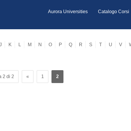
Aurora Universities
Catalogo Corsi
J
K
L
M
N
O
P
Q
R
S
T
U
V
 2 di 2
«
1
2