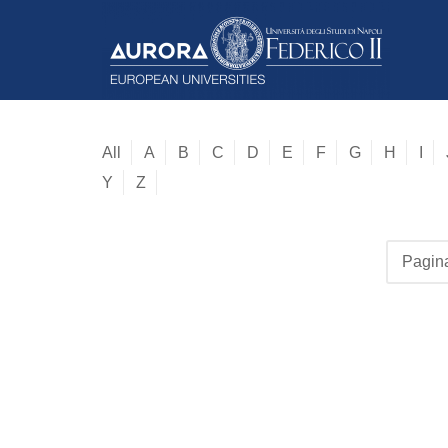
All
A
B
C
D
E
F
G
H
I
Y
Z
Pagina