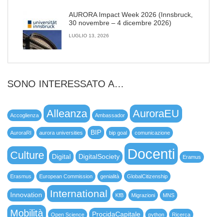
AURORA Impact Week 2026 (Innsbruck,
30 novembre – 4 dicembre 2026)
LUGLIO 13, 2026
SONO INTERESSATO A…
Alleanza
AuroraEU
Accoglienza
Ambassador
BIP
AuroraRI
aurora universities
bip goal
comunicazione
Docenti
Culture
Digital
DigitalSociety
Eramus
Erasmus
European Commission
genialità
GlobalCitizenship
International
Innovation
KfB
Migrazioni
MNS
Mobilità
ProcidaCapitale
Open Science
python
Ricerca