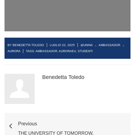
.
.
|
|
BY BENEDETTA TOLEDO
LUGLIO 22, 2025
@UNINA
AMBASSADOR
|
AURORA
TAGS:
AMBASSADOR
,
AURORAEU
,
STUDENTI
Benedetta Toledo
Previous
THE UNIVERSITY OF TOMORROW,