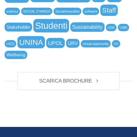
Staff
scienza
SOCIAL CHANGE
SocialInnovation
software
Studenti
Sustainability
Stakeholder
UDE
UIBK
UNINA
UPOL
URV
UICE
virtual opportunity
VU
Wellbeing
SCARICA BROCHURE