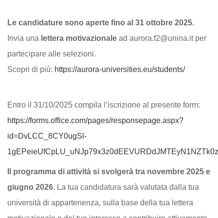
Le candidature sono aperte fino al 31 ottobre 2025.
Invia una
lettera motivazionale
ad aurora.f2@unina.it per
partecipare alle selezioni.
Scopri di più:
https://aurora-universities.eu/students/
Entro il 31/10/2025 compila l’iscrizione al presente form:
https://forms.office.com/pages/responsepage.aspx?
id=DvLCC_8CY0ugSl-
1gEPeieUfCpLU_uNJp79x3z0dEEVURDdJMTEyN1NZTk0zS
Il programma di attività si svolgerà tra novembre 2025 e
giugno 2026.
La tua candidatura sarà valutata dalla tua
università di appartenenza, sulla base della tua lettera