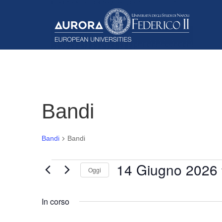
Bandi
Bandi
Bandi
14 Giugno 2026
Bandi
Oggi
for
Seleziona
14
In corso
la
Giugno
data.