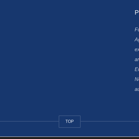
P
F
A
e
an
E
N
au
TOP