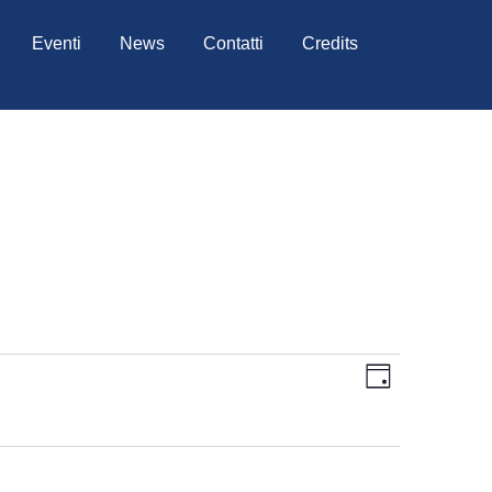
Eventi
News
Contatti
Credits
Viste
Evento
Giorno
Viste
Navigazion
Navigazio